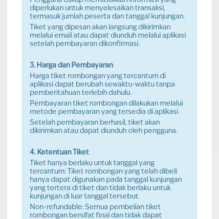
Pengguna cukup memasukkan informasi yang
diperlukan untuk menyelesaikan transaksi,
termasuk jumlah peserta dan tanggal kunjungan.
Tiket yang dipesan akan langsung dikirimkan
melalui email atau dapat diunduh melalui aplikasi
setelah pembayaran dikonfirmasi.
3. Harga dan Pembayaran
Harga tiket rombongan yang tercantum di
aplikasi dapat berubah sewaktu-waktu tanpa
pemberitahuan terlebih dahulu.
Pembayaran tiket rombongan dilakukan melalui
metode pembayaran yang tersedia di aplikasi.
Setelah pembayaran berhasil, tiket akan
dikirimkan atau dapat diunduh oleh pengguna.
4. Ketentuan Tiket
Tiket hanya berlaku untuk tanggal yang
tercantum: Tiket rombongan yang telah dibeli
hanya dapat digunakan pada tanggal kunjungan
yang tertera di tiket dan tidak berlaku untuk
kunjungan di luar tanggal tersebut.
Non-refundable: Semua pembelian tiket
rombongan bersifat final dan tidak dapat