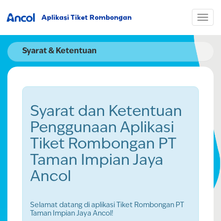
Aplikasi Tiket Rombongan
Toggl
navig
Syarat & Ketentuan
Syarat dan Ketentuan
Penggunaan Aplikasi
Tiket Rombongan PT
Taman Impian Jaya
Ancol
Selamat datang di aplikasi Tiket Rombongan PT
Taman Impian Jaya Ancol!