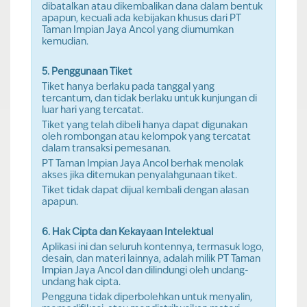
dibatalkan atau dikembalikan dana dalam bentuk
apapun, kecuali ada kebijakan khusus dari PT
Taman Impian Jaya Ancol yang diumumkan
kemudian.
5. Penggunaan Tiket
Tiket hanya berlaku pada tanggal yang
tercantum, dan tidak berlaku untuk kunjungan di
luar hari yang tercatat.
Tiket yang telah dibeli hanya dapat digunakan
oleh rombongan atau kelompok yang tercatat
dalam transaksi pemesanan.
PT Taman Impian Jaya Ancol berhak menolak
akses jika ditemukan penyalahgunaan tiket.
Tiket tidak dapat dijual kembali dengan alasan
apapun.
6. Hak Cipta dan Kekayaan Intelektual
Aplikasi ini dan seluruh kontennya, termasuk logo,
desain, dan materi lainnya, adalah milik PT Taman
Impian Jaya Ancol dan dilindungi oleh undang-
undang hak cipta.
Pengguna tidak diperbolehkan untuk menyalin,